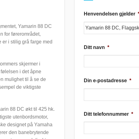
Henvendelsen gjelder
egmentet, Yamarin 88 DC
gn for førerområdet,
e er i stilig grå farge med
Ditt navn
*
-tommers skjermer i
 følelsen i det åpne
 mulighet til å se de
Din e-postadresse
*
sempel de viktigste
arin 88 DC økt til 425 hk.
Ditt telefonnummer
*
tigste utenbordsmotor,
ske designet på Yamaha
terer den banebrytende