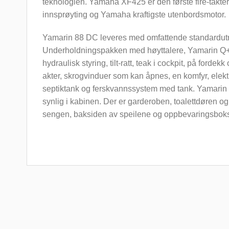
teknologien. Yamaha XF425 er den første fire-takte
innsprøyting og Yamaha kraftigste utenbordsmotor.
Yamarin 88 DC leveres med omfattende standardutru
Underholdningspakken med høyttalere, Yamarin Q+
hydraulisk styring, tilt-ratt, teak i cockpit, på forde
akter, skrogvinduer som kan åpnes, en komfyr, elekt
septiktank og ferskvannssystem med tank. Yamarin
synlig i kabinen. Der er garderoben, toalettdøren o
sengen, baksiden av speilene og oppbevaringsboksen