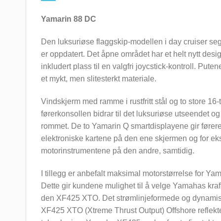
Yamarin 88 DC
Den luksuriøse flaggskip-modellen i day cruiser s
er oppdatert. Det åpne området har et helt nytt desi
inkludert plass til en valgfri joycstick-kontroll. Puten
et mykt, men slitesterkt materiale.
Vindskjerm med ramme i rustfritt stål og to store 16
førerkonsollen bidrar til det luksuriøse utseendet og
rommet. De to Yamarin Q smartdisplayene gir føreren
elektroniske kartene på den ene skjermen og for ek
motorinstrumentene på den andre, samtidig.
I tillegg er anbefalt maksimal motorstørrelse for Yam
Dette gir kundene mulighet til å velge Yamahas kraf
den XF425 XTO. Det strømlinjeformede og dynami
XF425 XTO (Xtreme Thrust Output) Offshore reflek