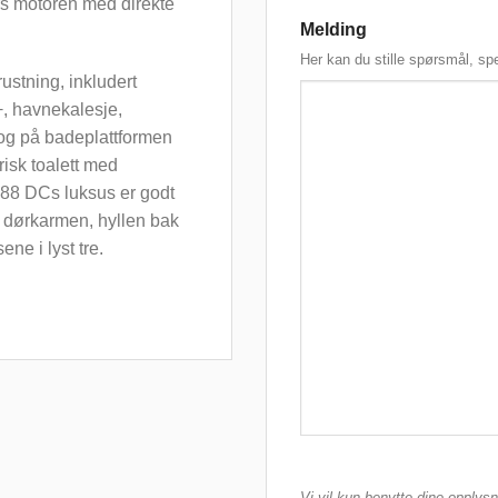
rs motoren med direkte
Melding
Her kan du stille spørsmål, spe
stning, inkludert
, havnekalesje,
kk og på badeplattformen
risk toalett med
 88 DCs luksus er godt
g dørkarmen, hyllen bak
e i lyst tre.
Vi vil kun benytte dine opplys