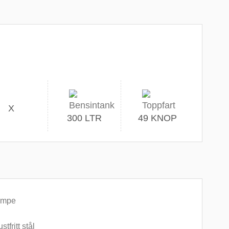
X
300 LTR
49 KNOP
pumpe
tfritt stål