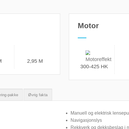
Motor
M
2,95 M
300-425 HK
ring-pakke
Øvrig fakta
Manuell og elektrisk lense
Navigasjonslys
Rekkverk og dekksbeslag i rus