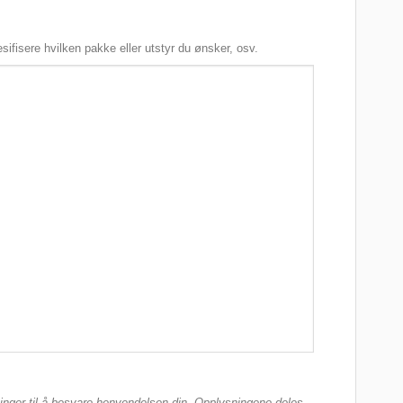
sifisere hvilken pakke eller utstyr du ønsker, osv.
ninger til å besvare henvendelsen din. Opplysningene deles