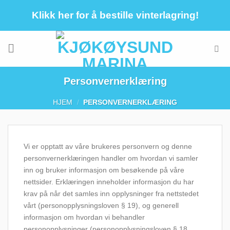
Skip
Klikk her for å bestille vinterlagring!
to
content
Personvernerklæring
HJEM
/
PERSONVERNERKLÆRING
Vi er opptatt av våre brukeres personvern og denne
personvernerklæringen handler om hvordan vi samler
inn og bruker informasjon om besøkende på våre
nettsider. Erklæringen inneholder informasjon du har
krav på når det samles inn opplysninger fra nettstedet
vårt (personopplysningsloven § 19), og generell
informasjon om hvordan vi behandler
personopplysninger (personopplysningsloven § 18,