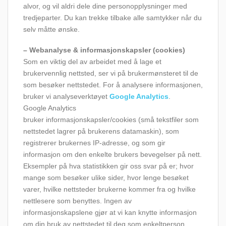
alvor, og vil aldri dele dine personopplysninger med
tredjeparter. Du kan trekke tilbake alle samtykker når du
selv måtte ønske.
– Webanalyse & informasjonskapsler (cookies)
Som en viktig del av arbeidet med å lage et
brukervennlig nettsted, ser vi på brukermønsteret til de
som besøker nettstedet. For å analysere informasjonen,
bruker vi analyseverktøyet
Google Analytics
.
Google Analytics
bruker informasjonskapsler/cookies (små tekstfiler som
nettstedet lagrer på brukerens datamaskin), som
registrerer brukernes IP-adresse, og som gir
informasjon om den enkelte brukers bevegelser på nett.
Eksempler på hva statistikken gir oss svar på er; hvor
mange som besøker ulike sider, hvor lenge besøket
varer, hvilke nettsteder brukerne kommer fra og hvilke
nettlesere som benyttes. Ingen av
informasjonskapslene gjør at vi kan knytte informasjon
om din bruk av nettstedet til deg som enkeltperson.