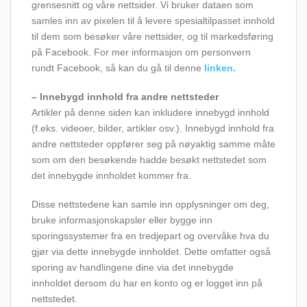
grensesnitt og våre nettsider. Vi bruker dataen som
samles inn av pixelen til å levere spesialtilpasset innhold
til dem som besøker våre nettsider, og til markedsføring
på Facebook. For mer informasjon om personvern
rundt Facebook, så kan du gå til denne
linken.
– Innebygd innhold fra andre nettsteder
Artikler på denne siden kan inkludere innebygd innhold
(f.eks. videoer, bilder, artikler osv.). Innebygd innhold fra
andre nettsteder oppfører seg på nøyaktig samme måte
som om den besøkende hadde besøkt nettstedet som
det innebygde innholdet kommer fra.
Disse nettstedene kan samle inn opplysninger om deg,
bruke informasjonskapsler eller bygge inn
sporingssystemer fra en tredjepart og overvåke hva du
gjør via dette innebygde innholdet. Dette omfatter også
sporing av handlingene dine via det innebygde
innholdet dersom du har en konto og er logget inn på
nettstedet.