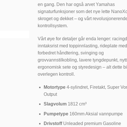
en gang. Den har også arvet Yamahas
signaturfunksjoner som det nye lette NanoX
skroget og dekket – og vårt revolusjoneren
kontrollsystem.
Vårt øye for detaljer går enda lenger: racing
inntaksrist med toppinnlasting, rideplate me
forbedret håndtering, svinging og
grovvannstilkobling, lavere tyngdepunkt, nytt
ergonomisk sete og styredesign – alt dette bid
overlegen kontroll.
Motortype
4-sylindret, Firetakt, Super Vo
Output
Slagvolum
1812 cm³
Pumpetype
160mm Aksial vannpumpe
Drivstoff
Unleaded premium Gasoline