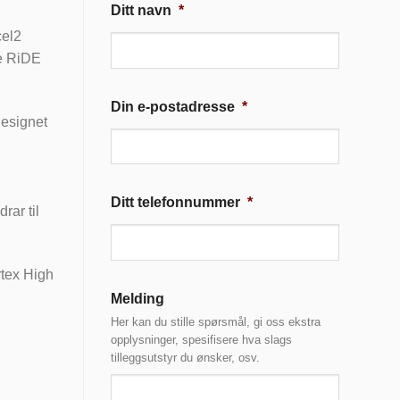
Ditt navn
*
cel2
de RiDE
Din e-postadresse
*
designet
d
Ditt telefonnummer
*
rar til
rtex High
Melding
Her kan du stille spørsmål, gi oss ekstra
opplysninger, spesifisere hva slags
tilleggsutstyr du ønsker, osv.