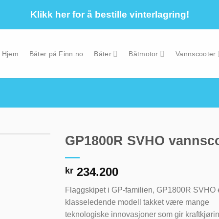
Klikk her for å bestille vinterlagring!
Hjem
Båter på Finn.no
Båter
Båtmotor
Vannscooter
GP1800R SVHO vannsco
234.200
kr
Flaggskipet i GP-familien, GP1800R SVHO 
klasseledende modell takket være mange
teknologiske innovasjoner som gir kraftkjør