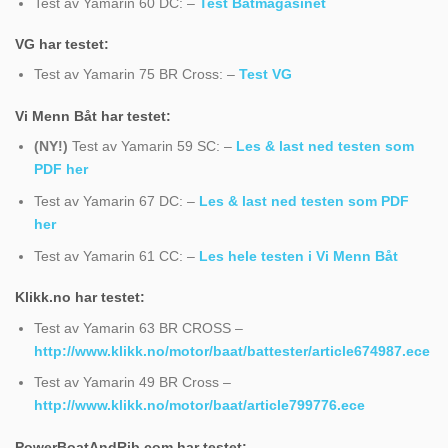
Test av Yamarin 60 DC: –
Test Båtmagasinet
VG har testet:
Test av Yamarin 75 BR Cross: –
Test VG
Vi Menn Båt har testet:
(NY!)
Test av Yamarin 59 SC: –
Les & last ned testen som
PDF her
Test av Yamarin 67 DC: –
Les & last ned testen som PDF
her
Test av Yamarin 61 CC: –
Les hele testen i Vi Menn Båt
Klikk.no har testet:
Test av Yamarin 63 BR CROSS –
http://www.klikk.no/motor/baat/battester/article674987.ece
Test av Yamarin 49 BR Cross –
http://www.klikk.no/motor/baat/article799776.ece
PowerBoatAndRib.com har testet: